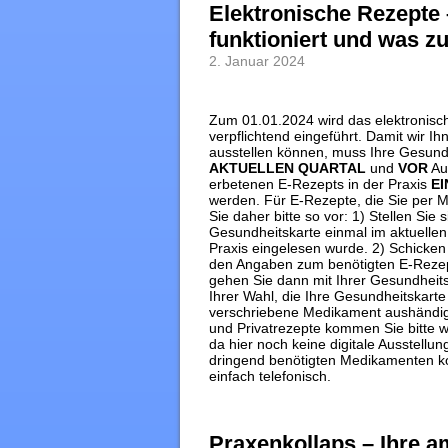
Elektronische Rezepte 
funktioniert und was zu
2. Januar 2024
Zum 01.01.2024 wird das elektronisc
verpflichtend eingeführt. Damit wir I
ausstellen können, muss Ihre Gesund
AKTUELLEN QUARTAL
und
VOR
Aus
erbetenen E-Rezepts in der Praxis
E
werden. Für E-Rezepte, die Sie per 
Sie daher bitte so vor: 1) Stellen Sie 
Gesundheitskarte einmal im aktuellen 
Praxis eingelesen wurde. 2) Schicken 
den Angaben zum benötigten E-Rezep
gehen Sie dann mit Ihrer Gesundheits
Ihrer Wahl, die Ihre Gesundheitskarte
verschriebene Medikament aushändigt.
und Privatrezepte kommen Sie bitte wi
da hier noch keine digitale Ausstellung
dringend benötigten Medikamenten ko
einfach telefonisch.
Praxenkollaps – Ihre a