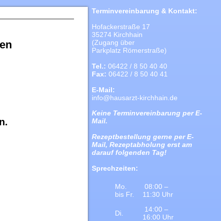
Terminvereinbarung & Kontakt:
Hofackerstraße 17
35274 Kirchhain
sen
(Zugang über
Parkplatz Römerstraße)
Tel.:
06422 / 8 50 40 40
Fax:
06422 / 8 50 40 41
E-Mail:
info@hausarzt-kirchhain.de
Keine Terminvereinbarung per E-
n.
Mail.
Rezeptbestellung gerne per E-
Mail, Rezeptabholung erst am
darauf folgenden Tag!
Sprechzeiten:
Mo.
08:00 –
bis Fr.
11:30 Uhr
14:00 –
Di.
16:00 Uhr