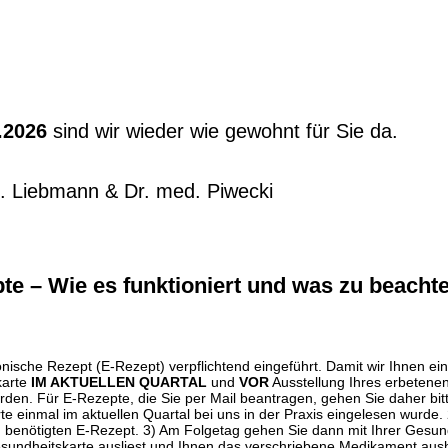
.2026
sind wir wieder wie gewohnt für Sie da.
. Liebmann & Dr. med. Piwecki
te – Wie es funktioniert und was zu beachte
nische Rezept (E-Rezept) verpflichtend eingeführt. Damit wir Ihnen ei
arte
IM AKTUELLEN QUARTAL
und
VOR
Ausstellung Ihres erbetenen
den. Für E-Rezepte, die Sie per Mail beantragen, gehen Sie daher bitte
te einmal im aktuellen Quartal bei uns in der Praxis eingelesen wurde.
benötigten E-Rezept. 3) Am Folgetag gehen Sie dann mit Ihrer Gesund
esundheitskarte ausliest und Ihnen das verschriebene Medikament aush